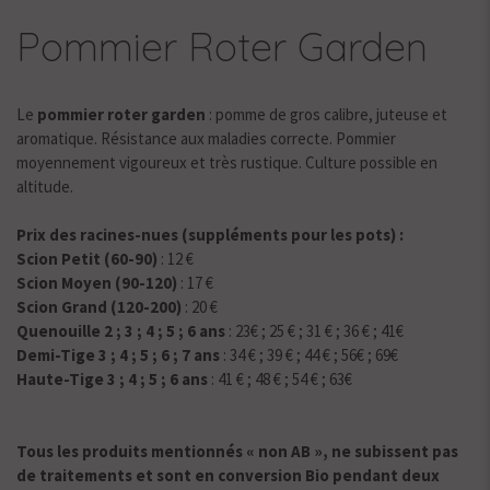
Pommier Roter Garden
Le
pommier roter garden
: pomme de gros calibre, juteuse et
aromatique. Résistance aux maladies correcte. Pommier
moyennement vigoureux et très rustique. Culture possible en
altitude.
Prix des racines-nues (suppléments pour les pots) :
Scion Petit (60-90)
: 12 €
Scion Moyen (90-120)
: 17 €
Scion Grand (120-200)
: 20 €
Quenouille 2 ; 3 ; 4 ; 5 ; 6 ans
: 23€ ; 25 € ; 31 € ; 36 € ; 41€
Demi-Tige 3 ; 4 ; 5 ; 6 ; 7 ans
: 34 € ; 39 € ; 44 € ; 56€ ; 69€
Haute-Tige 3 ; 4 ; 5 ; 6 ans
: 41 € ; 48 € ; 54 € ; 63€
Tous les produits mentionnés « non AB », ne subissent pas
de traitements et sont en conversion Bio pendant deux