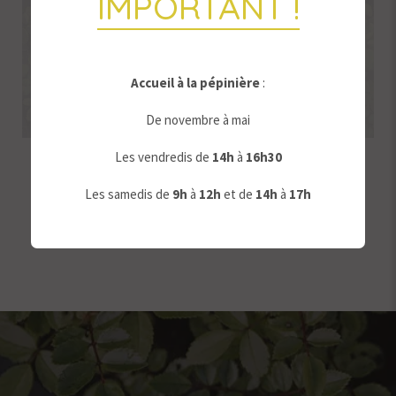
IMPORTANT !
Accueil à la pépinière
:
De novembre à mai
Les vendredis de
14h
à
16h30
Pommier Chartelet
Les samedis de
9
h
à
12h
et de
14h
à
17h