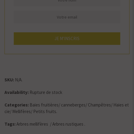
SKU:
N/A
.
Availability:
Rupture de stock
Categories:
Baies fruitières
/
canneberges
/
Champêtres
/
Haies et
cie
/
Mellifères
/
Petits fruits
.
Tags:
Arbres mellifères
/
Arbres rustiques
.