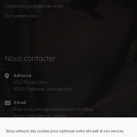
Conditions générales de vente
Qui sommes nous ?
Nous contacter
Adresse
1712 Rte du Cheix
42920 Chalmazel-Jeansagnière
Email
Pour tous renseignements merci d'utiliser
notre
Formulaire de contact
Nous utilisons des cookies pour optimiser notre site web et nos services.