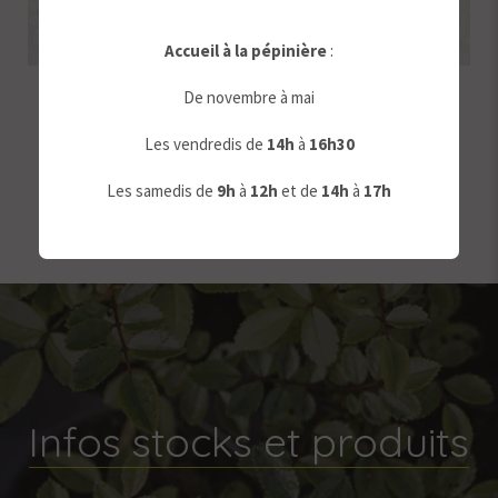
Accueil à la pépinière
:
De novembre à mai
Genévrier Femelle
Les vendredis de
14h
à
16h30
Les samedis de
9
h
à
12h
et de
14h
à
17h
Infos stocks et produits