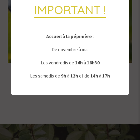
IMPORTANT !
Accueil à la pépinière
:
De novembre à mai
Les vendredis de
14h
à
16h30
Myrtillier Chippewa
Les samedis de
9
h
à
12h
et de
14h
à
17h