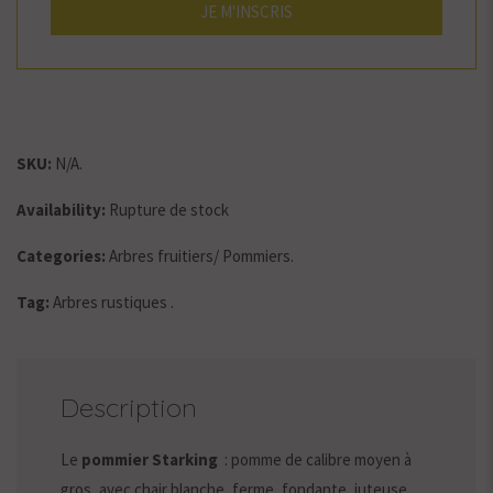
SKU:
N/A
.
Availability:
Rupture de stock
Categories:
Arbres fruitiers
/
Pommiers
.
Tag:
Arbres rustiques
.
Description
Le
pommier Starking
: pomme de calibre moyen à
gros, avec chair blanche, ferme, fondante, juteuse,