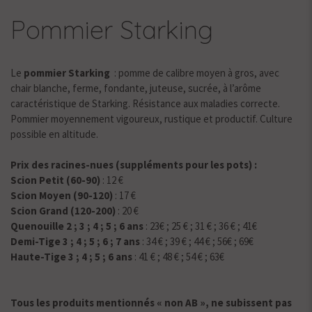
Pommier Starking
Le
pommier Starking
: pomme de calibre moyen à gros, avec
chair blanche, ferme, fondante, juteuse, sucrée, à l’arôme
caractéristique de Starking. Résistance aux maladies correcte.
Pommier moyennement vigoureux, rustique et productif. Culture
possible en altitude.
Prix des racines-nues (suppléments pour les pots) :
Scion Petit (60-90)
: 12 €
Scion Moyen (90-120)
: 17 €
Scion Grand (120-200)
: 20 €
Quenouille 2 ; 3 ; 4 ; 5 ; 6 ans
: 23€ ; 25 € ; 31 € ; 36 € ; 41€
Demi-Tige 3 ; 4 ; 5 ; 6 ; 7 ans
: 34 € ; 39 € ; 44 € ; 56€ ; 69€
Haute-Tige 3 ; 4 ; 5 ; 6 ans
: 41 € ; 48 € ; 54 € ; 63€
Tous les produits mentionnés « non AB », ne subissent pas