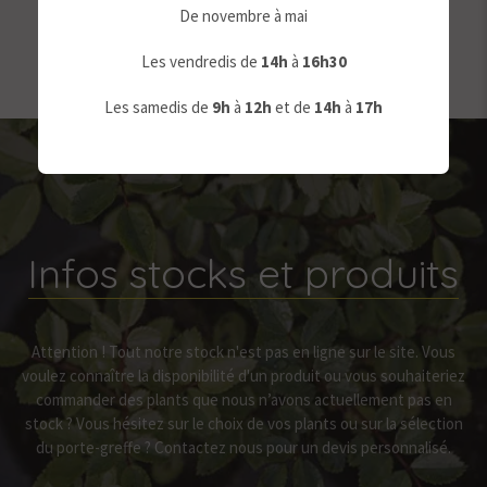
De novembre à mai
Les vendredis de
14h
à
16h30
Les samedis de
9
h
à
12h
et de
14h
à
17h
Infos stocks et produits
Attention ! Tout notre stock n'est pas en ligne sur le site. Vous
voulez connaître la disponibilité d'un produit ou vous souhaiteriez
commander des plants que nous n’avons actuellement pas en
stock ? Vous hésitez sur le choix de vos plants ou sur la sélection
du porte-greffe ? Contactez nous pour un devis personnalisé.