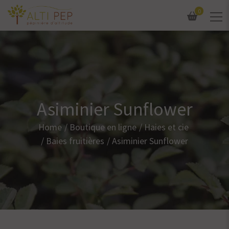
0
Asiminier Sunflower
Home
Boutique en ligne
Haies et cie
Baies fruitières
Asiminier Sunflower