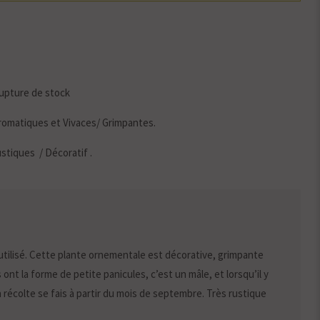
upture de stock
romatiques et Vivaces
/
Grimpantes
.
ustiques
/
Décoratif
.
 utilisé. Cette plante ornementale est décorative, grimpante
 ont la forme de petite panicules, c’est un mâle, et lorsqu’il y
la récolte se fais à partir du mois de septembre. Très rustique