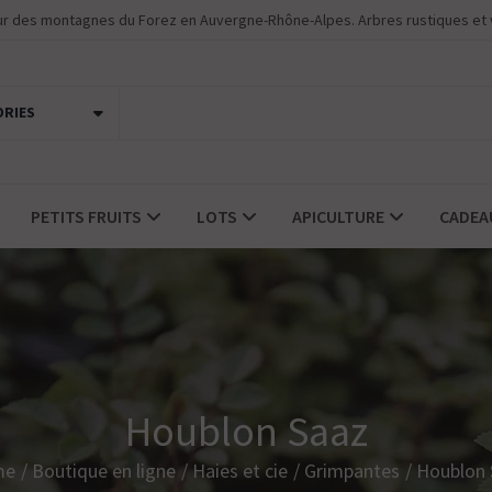
eur des montagnes du Forez en Auvergne-Rhône-Alpes. Arbres rustiques et 
ORIES
PETITS FRUITS
LOTS
APICULTURE
CADEA
Houblon Saaz
me
Boutique en ligne
Haies et cie
Grimpantes
Houblon 