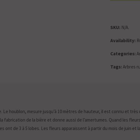
SKU:
N/A
.
Availability:
R
Categories:
A
Tags:
Arbres r
re. Le houblon, mesure jusqu’à 10 mètres de hauteur, il est connu et très
 la fabrication de la bière et donne aussi de l’amertumes. Quand les fleurs
es ont de 3 à 5 lobes. Les fleurs apparaissent à partir du mois de juin et 