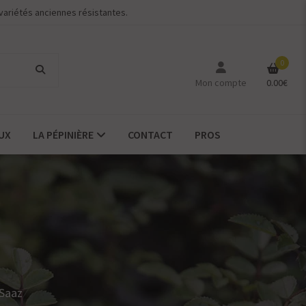
variétés anciennes résistantes.
0
Mon compte
0.00
€
UX
LA PÉPINIÈRE
CONTACT
PROS
Saaz