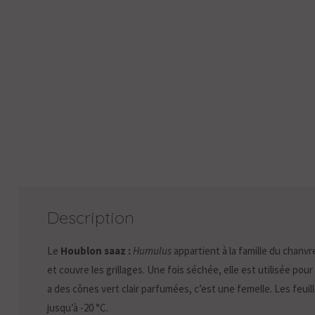
Description
Le
Houblon saaz :
Humulus
appartient à la famille du chanv
et couvre les grillages. Une fois séchée, elle est utilisée pour
a des cônes vert clair parfumées, c’est une femelle. Les feuill
jusqu’à -20 °C.