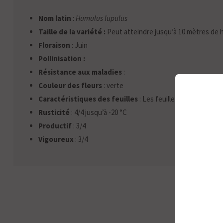
Nom latin
:
Humulus lupulus
Taille de la variété :
Peut atteindre jusqu’à 10 mètres de 
Floraison
: Juin
Pollinisation :
Résistance aux maladies
:
Couleur des fleurs
: verte
Caractéristiques des feuilles
: Les feuilles ont de 3 à 5 l
Rusticité
: 4/4 jusqu’à -20 °C
Productif
: 3/4
Vigoureux
: 3/4