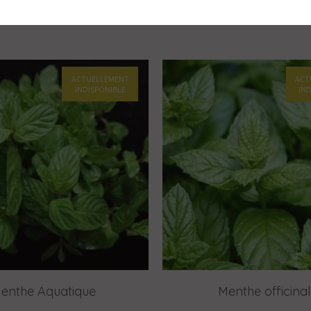
Related Products
ACTUELLEMENT
ACT
INDISPONIBLE
IN
enthe Aquatique
Menthe officina