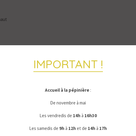
haut
IMPORTANT !
obes.
Accueil à la pépinière
:
De novembre à mai
Les vendredis de
14h
à
16h30
Les samedis de
9
h
à
12h
et de
14h
à
17h