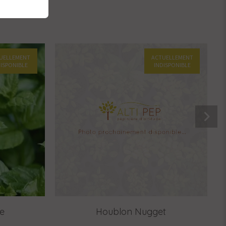
UELLEMENT
ACTUELLEMENT
DISPONIBLE
INDISPONIBLE
le
Houblon Nugget